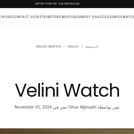
WORLDWIDE SHIPPING
CHIVES
CONTACT US
DISTRIBUTORS
BOUTIQUE
ABOUT US
ACCESSORIES
WATC
الرئيسية
/
VELINI
/
VELINI WATCH
Velini Watch
نشر بواسطة Omar Aljanaahi
نشر في November 05, 2024